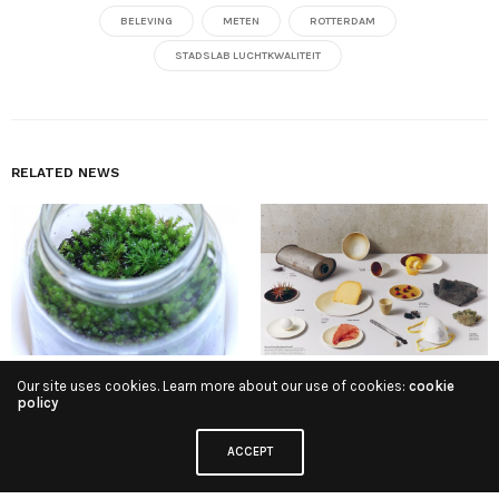
BELEVING
METEN
ROTTERDAM
STADSLAB LUCHTKWALITEIT
RELATED NEWS
Our site uses cookies. Learn more about our use of cookies:
cookie
Experimenten met mos in de
Een servies gekleurd met
policy
buitenruimte door Stadslab
fijnstof – een interview met de
Luchtkwaliteit
bedenkers Annemarie Piscaer
en Iris de Kievith
ACCEPT